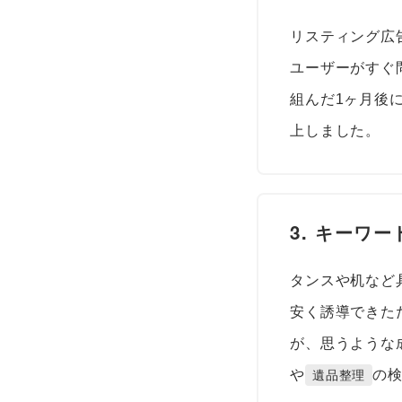
リスティング広
ユーザーがすぐ問い
組んだ1ヶ月後には
上しました。
3. キーワ
タンスや机など
安く誘導できた
が、思うような
や
の
遺品整理