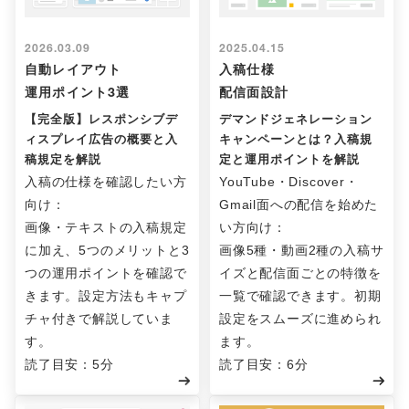
2026.03.09
2025.04.15
自動レイアウト
入稿仕様
運用ポイント3選
配信面設計
【完全版】レスポンシブデ
デマンドジェネレーション
ィスプレイ広告の概要と入
キャンペーンとは？入稿規
稿規定を解説
定と運用ポイントを解説
入稿の仕様を確認したい方
YouTube・Discover・
向け：
Gmail面への配信を始めた
画像・テキストの入稿規定
い方向け：
に加え、5つのメリットと3
画像5種・動画2種の入稿サ
つの運用ポイントを確認で
イズと配信面ごとの特徴を
きます。設定方法もキャプ
一覧で確認できます。初期
チャ付きで解説していま
設定をスムーズに進められ
す。
ます。
読了目安：5分
読了目安：6分